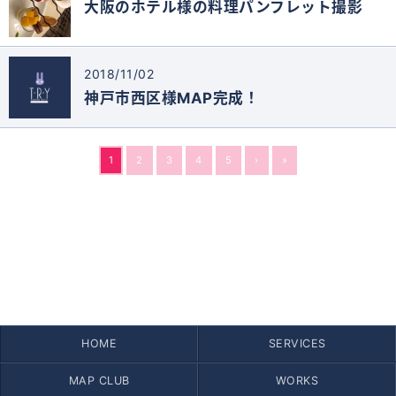
大阪のホテル様の料理パンフレット撮影
2018/11/02
神戸市西区様MAP完成！
1
2
3
4
5
›
»
HOME
SERVICES
MAP CLUB
WORKS